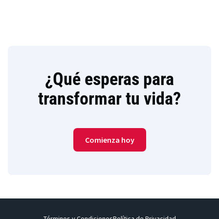
anotarte a nuestras clases en vivo. En ellas tendrás
tendrás la oportunidad de
interactuar con otros
estudiantes y expertos, descubrir nuevos temas y
aclarar tus dudas
. Es como en un salón, pero desde
cualquier lugar, en el dispositivo que prefieras y en una
videollamada de Zoom
.
¿Qué esperas para
transformar tu vida?
Comienza hoy
Términos y Condiciones
Política de Privacidad