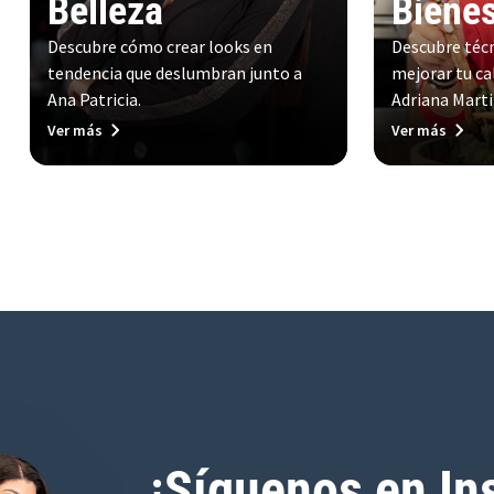
Belleza
Bienes
Descubre cómo crear looks en
Descubre técn
tendencia que deslumbran junto a
mejorar tu cal
Ana Patricia.
Adriana Marti
Ver más
Ver más
¡Síguenos en In