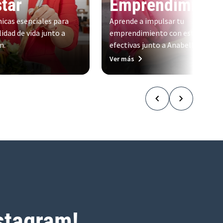
tar
Emprendimient
icas esenciales para
Aprende a impulsar tu
idad de vida junto a
emprendimiento con estrategias
n.
efectivas junto a Anabelle Blum.
Ver más
stagram!