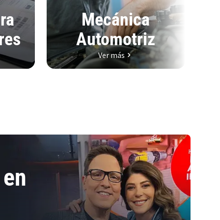
ra
Mecánica
res
Automotriz
Ver más
 en