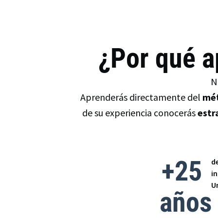
¿Por qué 
N
Aprenderás directamente del
mét
de su experiencia conocerás
estr
+25
d
i
U
años