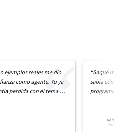
n ejemplos reales me dio
“Saqué mi licenc
fianza como agente. Yo ya
sabía cómo empez
ntía perdida con el tema de
programa me ay
r clientes.”
moverme en el m
qué hacer paso a
Adriana Moral
Real Estate