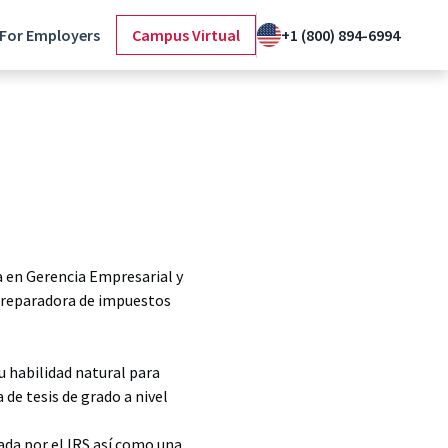
For Employers
Campus Virtual
+1 (800) 894-6994
a en Gerencia Empresarial y
preparadora de impuestos
u habilidad natural para
de tesis de grado a nivel
ada por el IRS así como una