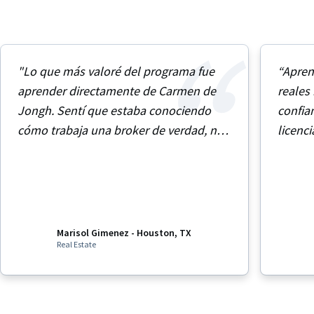
"Lo que más valoré del programa fue
“Apren
aprender directamente de Carmen de
reales
Jongh. Sentí que estaba conociendo
confia
cómo trabaja una broker de verdad, no
licenci
solo estudiando teoría."
tema d
cliente
Marisol Gimenez - Houston, TX
Real Estate