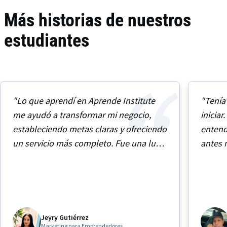
Más historias de nuestros
estudiantes
"Lo que aprendí en Aprende Institute
"Tenía
me ayudó a transformar mi negocio,
iniciar
estableciendo metas claras y ofreciendo
entend
un servicio más completo. Fue una luz
antes 
en un momento de oscuridad."
hecho 
empren
Jeyry Gutiérrez
Marketing para Emprendedores