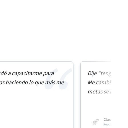
udó a capacitarme para
Dije “tengo que 
os haciendo lo que más me
Me cambió mucho 
metas se realizan
donde se logran.
Claudia Guz
Repostería