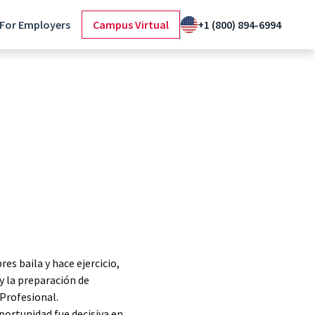
For Employers
Campus Virtual
+1 (800) 894-6994
res baila y hace ejercicio,
y la preparación de
 Profesional.
portunidad fue decisiva en