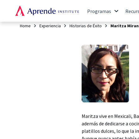
Programas
Recur
Home
Experiencia
Historias de Éxito
Maritza Mira
Maritza vive en Mexicali, Ba
además de dedicarse a cocin
platillos dulces, lo que la
Aunque nunca antes había c