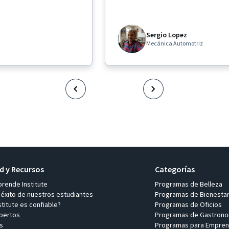
mejor lo que ya sabía."
Sergio Lopez
Mecánica Automotriz
 y Recursos
Categorías
prende Institute
Programas de Belleza
 éxito de nuestros estudiantes
Programas de Bienesta
titute es confiable?
Programas de Oficios
pertos
Programas de Gastrono
s
Programas para Empren