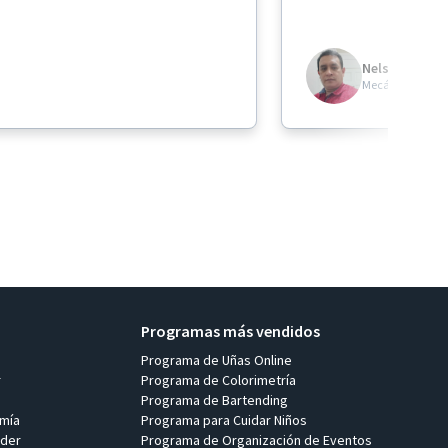
generar empleo p
Nelson Lima
Mecánica Autom
Programas más vendidos
Programa de Uñas Online
r
Programa de Colorimetría
Programa de Bartending
mía
Programa para Cuidar Niños
der
Programa de Organización de Eventos