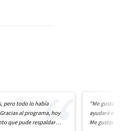
s, pero todo lo había
"Me gusta mucho
Gracias al programa, hoy
ayudará en mi ob
nto que pude respaldar
Me gustaría contr