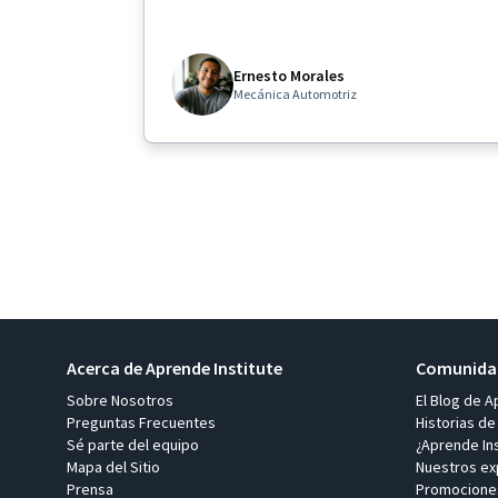
de trabajar”
Ernesto Morales
Mecánica Automotriz
Acerca de Aprende Institute
Comunidad
Sobre Nosotros
El Blog de A
Preguntas Frecuentes
Historias de
Sé parte del equipo
¿Aprende Ins
Mapa del Sitio
Nuestros ex
Prensa
Promocione