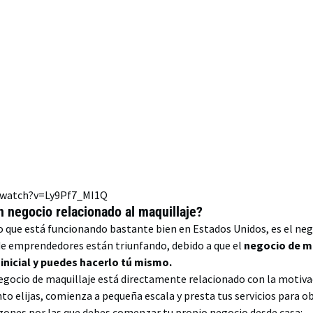
/watch?v=Ly9Pf7_MI1Q
 negocio relacionado al maquillaje?
io que está funcionando bastante bien en Estados Unidos, es el ne
 de emprendedores están triunfando, debido a que el
negocio de m
inicial y puedes hacerlo tú mismo.
egocio de maquillaje está directamente relacionado con la motivac
 elijas, comienza a pequeña escala y presta tus servicios para ob
azones por las que debes comenzar tu propio negocio desde casa: