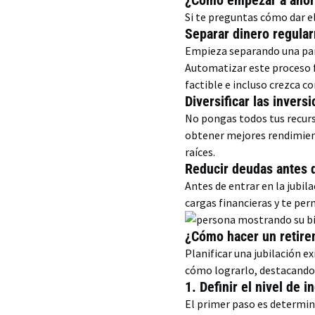
¿Cómo empezar a ahorr
Si te preguntas cómo dar e
Separar dinero regula
Empieza separando una par
Automatizar este proceso f
factible e incluso crezca c
Diversificar las invers
No pongas todos tus recurso
obtener mejores rendimient
raíces.
Reducir deudas antes d
Antes de entrar en la jubila
cargas financieras y te perm
¿Cómo hacer un retire
Planificar una jubilación e
cómo lograrlo, destacando 
1. Definir el nivel de 
El primer paso es determina