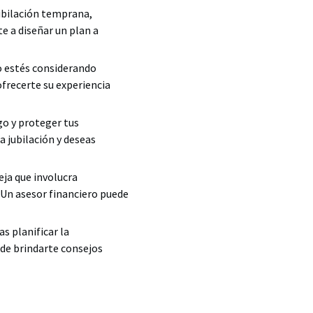
jubilación temprana,
te a diseñar un plan a
o estés considerando
ofrecerte su experiencia
go y proteger tus
a jubilación y deseas
ja que involucra
 Un asesor financiero puede
as planificar la
ede brindarte consejos