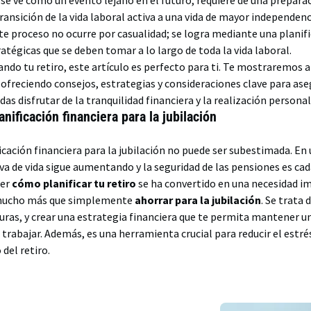
se ve como un evento lejano en el futuro, requiere de una preparac
ansición de la vida laboral activa a una vida de mayor independenc
te proceso no ocurre por casualidad; se logra mediante una planif
atégicas que se deben tomar a lo largo de toda la vida laboral.
cando tu retiro, este artículo es perfecto para ti. Te mostraremos 
, ofreciendo consejos, estrategias y consideraciones clave para ase
das disfrutar de la tranquilidad financiera y la realización persona
anificación financiera para la jubilación
ficación financiera para la jubilación no puede ser subestimada. 
a de vida sigue aumentando y la seguridad de las pensiones es cad
ber
cómo planificar tu retiro
se ha convertido en una necesidad i
 mucho más que simplemente
ahorrar para la jubilación
. Se trata 
uras, y crear una estrategia financiera que te permita mantener u
 trabajar. Además, es una herramienta crucial para reducir el estrés
del retiro.