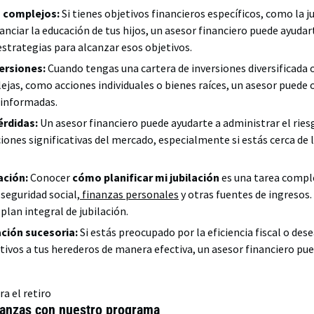
s complejos:
Si tienes objetivos financieros específicos, como la 
nciar la educación de tus hijos, un asesor financiero puede ayudar
estrategias para alcanzar esos objetivos.
versiones:
Cuando tengas una cartera de inversiones diversificada 
jas, como acciones individuales o bienes raíces, un asesor puede 
 informadas.
érdidas:
Un asesor financiero puede ayudarte a administrar el ries
iones significativas del mercado, especialmente si estás cerca de l
ación:
Conocer
cómo planificar mi jubilación
es una tarea comple
seguridad social,
finanzas personales
y otras fuentes de ingresos.
plan integral de jubilación.
ción sucesoria:
Si estás preocupado por la eficiencia fiscal o dese
ctivos a tus herederos de manera efectiva, un asesor financiero pu
anzas con nuestro programa