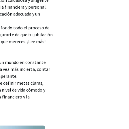
ión cuidadosa y diligente.
ia financiera y personal.
icación adecuada y un
a fondo todo el proceso de
gurarte de que tu jubilación
l que mereces. ¡Lee más!
En un mundo en constante
a vez más incierta, contar
mperante.
de definir metas claras,
n nivel de vida cómodo y
 financiero y la