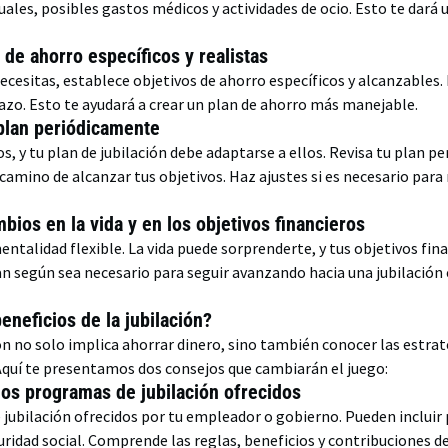
ales, posibles gastos médicos y actividades de ocio. Esto te dará
 de ahorro específicos y realistas
cesitas, establece objetivos de ahorro específicos y alcanzables.
lazo. Esto te ayudará a crear un plan de ahorro más manejable.
 plan periódicamente
os, y tu plan de jubilación debe adaptarse a ellos. Revisa tu plan 
camino de alcanzar tus objetivos. Haz ajustes si es necesario par
mbios en la vida y en los objetivos financieros
talidad flexible. La vida puede sorprenderte, y tus objetivos fi
an según sea necesario para seguir avanzando hacia una jubilación e
neficios de la jubilación?
ón no solo implica ahorrar dinero, sino también conocer las estra
Aquí te presentamos dos consejos que cambiarán el juego:
os programas de jubilación ofrecidos
 jubilación ofrecidos por tu empleador o gobierno. Pueden incluir
uridad social. Comprende las reglas, beneficios y contribuciones 