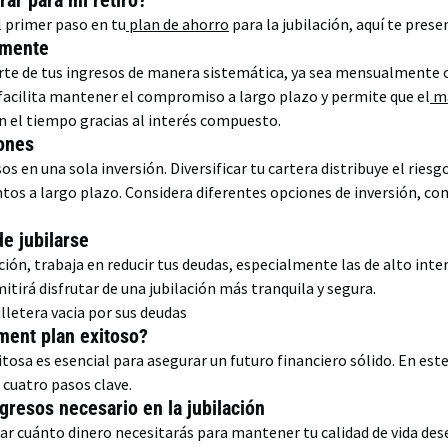
ar para mi retiro?
l primer paso en tu
plan de ahorro
para la jubilación, aquí te pres
rmente
te de tus ingresos de manera sistemática, ya sea mensualmente o
acilita mantener el compromiso a largo plazo y permite que el
ma
on el tiempo gracias al interés compuesto.
iones
s en una sola inversión. Diversificar tu cartera distribuye el riesg
os a largo plazo. Considera diferentes opciones de inversión, co
e jubilarse
ción, trabaja en reducir tus deudas, especialmente las de alto inter
itirá disfrutar de una jubilación más tranquila y segura.
ment plan exitoso?
xitosa es esencial para asegurar un futuro financiero sólido. En e
cuatro pasos clave.
ingresos necesario en la jubilación
r cuánto dinero necesitarás para mantener tu calidad de vida dese