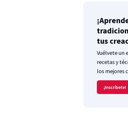
¡Aprende
tradicio
tus crea
Vuélvete un e
recetas y téc
los mejores c
¡Inscríbete!