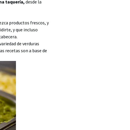
una taquería,
desde la
ezca productos frescos, y
dirte, y que incluso
cabecera.
 variedad de verduras
las recetas son a base de