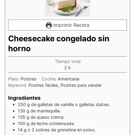
Imprimir Receta
Cheesecake congelado sin
horno
Tiempo total
horas
2
h
Plato:
Postres
Cocina:
Americana
Keyword:
Postres fáciles, Postres para vender
Ingredientes
250
g
de galletas de vainilla o galletas dulces.
130
g
de mantequilla.
135
g
de queso crema.
100
g
de leche condensada.
14
g
o 2 sobres de grenetina en polvo.