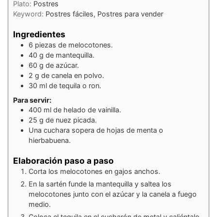
Plato:
Postres
Keyword:
Postres fáciles, Postres para vender
Ingredientes
6
piezas
de melocotones.
40
g
de mantequilla.
60
g
de azúcar.
2
g
de canela en polvo.
30
ml
de tequila o ron.
Para servir:
400
ml
de helado de vainilla.
25
g
de nuez picada.
Una cuchara sopera de hojas de menta o
hierbabuena.
Elaboración paso a paso
Corta los melocotones en gajos anchos.
En la sartén funde la mantequilla y saltea los
melocotones junto con el azúcar y la canela a fuego
medio.
Coloca el tequila en el cucharón de metal y caliéntalo