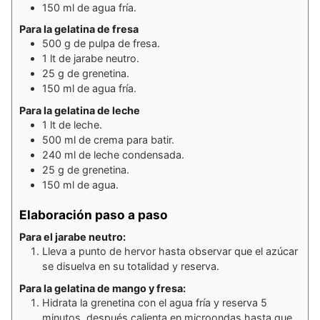
150
ml
de agua fría.
Para la gelatina de fresa
500
g
de pulpa de fresa.
1
lt
de jarabe neutro.
25
g
de grenetina.
150
ml
de agua fría.
Para la gelatina de leche
1
lt
de leche.
500
ml
de crema para batir.
240
ml
de leche condensada.
25
g
de grenetina.
150
ml
de agua.
Elaboración paso a paso
Para el jarabe neutro:
Lleva a punto de hervor hasta observar que el azúcar
se disuelva en su totalidad y reserva.
Para la gelatina de mango y fresa:
Hidrata la grenetina con el agua fría y reserva 5
minutos, después​ calienta en microondas hasta que