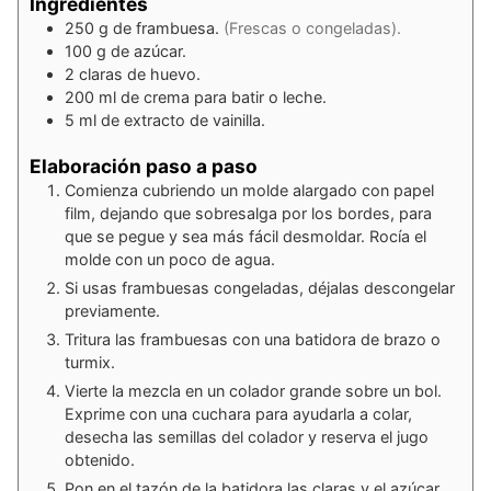
Ingredientes
250
g
de frambuesa.
(Frescas o congeladas).
100
g
de azúcar.
2
claras
de huevo.
200
ml
de crema para batir o leche.
5
ml
de extracto de vainilla.
Elaboración paso a paso
Comienza cubriendo un molde alargado con papel
film, dejando que sobresalga por los bordes, para
que se pegue y sea más fácil desmoldar. Rocía el
molde con un poco de agua.
Si usas frambuesas congeladas, déjalas descongelar
previamente.
Tritura las frambuesas con una batidora de brazo o
turmix.
Vierte la mezcla en un colador grande sobre un bol.
Exprime con una cuchara para ayudarla a colar,
desecha las semillas del colador y reserva el jugo
obtenido.
Pon en el tazón de la batidora las claras y el azúcar,