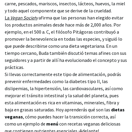
carne, pescados, mariscos, insectos, lácteos, huevos, la miel
y todo aquel componente que se derive de la crueldad.
La
Vegan Society
afirma que las personas han elegido evitar
los productos animales desde hace más de 2,000 años. Por
ejemplo, en el 500 a. C, el filósofo Pitágoras contribuyó a
promover la benevolencia en todas las especies, y siguió lo
que puede describirse como una dieta vegetariana. En un
tiempo cercano, Buda también discutió temas afines con sus
seguidores y a partir de allí ha evolucionado el concepto y sus
prácticas.
Si llevas correctamente este tipo de alimentación, podrás
prevenir enfermedades como la diabetes tipo II, las
dislipemias, la hipertensión, las cardiovasculares, así como
mejorar el tránsito intestinal y la salud del planeta, pues
esta alimentación es rica en vitaminas, minerales, fibra y
baja en grasas saturadas. Hoy aprenderás qué son las
dietas
veganas
, cómo puedes hacer la transición correcta, así
como un ejemplo de
menú
con recetas veganas deliciosas
que contienen nutrientes esenciales ¡Adelante!