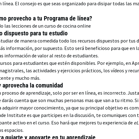
n línea. El consejo es que seas organizado para disipar todas las 
mo provecho a tu Programa de línea?
 dispuesto para tu estudio
studiar de manera comedida todo los recursos dispuestos por tus d
s información, por supuesto. Esto será beneficioso para que en la
s información de valor al resto de estudiantes.
ecursos para estudiantes que estén disponibles. Por ejemplo, en A
gistrales, las actividades y ejercicios prácticos, los vídeos y recur
ocente y mucho más.
 y aprovecha la comunidad
 proceso de aprendizaje, solo por ser en línea, es incorrecto. Jus
te darás cuenta que son muchas personas mas que van a tu ritmo. S
a adquirir mayor conocimiento, ya que su principal objetivo es comp
e Institute es que participes en la discusión, te comuniques con 
pante activo en el curso. Eso hará que mejores tu experiencia de
eL
os espacios.
a guiarte y apoyarte en tu aprendizaje