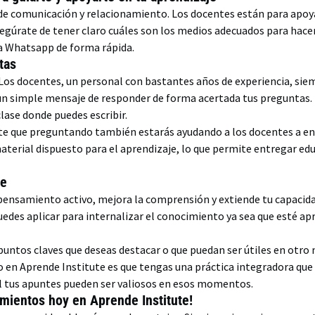
 de comunicación y relacionamiento. Los docentes están para apoy
segúrate de tener claro cuáles son los medios adecuados para hacer
ía Whatsapp de forma rápida.
itas
! Los docentes, un personal con bastantes años de experiencia, si
 un simple mensaje de responder de forma acertada tus preguntas
clase donde puedes escribir.
te que preguntando también estarás ayudando a los docentes a ente
aterial dispuesto para el aprendizaje, lo que permite entregar edu
.
te
nsamiento activo, mejora la comprensión y extiende tu capacidad
edes aplicar para internalizar el conocimiento ya sea que esté ap
s puntos claves que deseas destacar o que puedan ser útiles en otr
o en Aprende Institute es que tengas una práctica integradora que
al tus apuntes pueden ser valiosos en esos momentos.
imientos hoy en Aprende Institute!