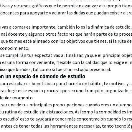
ativas y recursos gráficos que te permiten avanzar a tu propio tie
centes para apoyarte y aclarar las dudas que puedan existir a trav
ue vas a tomar es importante, también lo es la dinámica de estudio
onal docente y algunos otros factores que harán parte de tu proces
ue tomes esté alineado con los objetivos que tienes, si la ruta de
u conocimiento.
se cumplirán tus expectativas al finalizar, ya que el principal obje
a es una forma conveniente, flexible con la calidad que lo exige e
so que brindes, tal como si fuera un estudio presencial.
on un espacio de cómodo de estudio
para estudiar es beneficioso para hacerlo un hábito, te motives y 
ara elegir este espacio procura que sea uno tranquilo, organizado, s
ualquier momento.
 ser una de tus principales preocupaciones cuando eres un alumno 
 tu rutina de estudio sin distracciones. Así como la comodidad es 
 estudio’ esto te ayudará a tener más concentración cuando lo re
a antes de tener todas las herramientas necesarias, tanto tecnológ