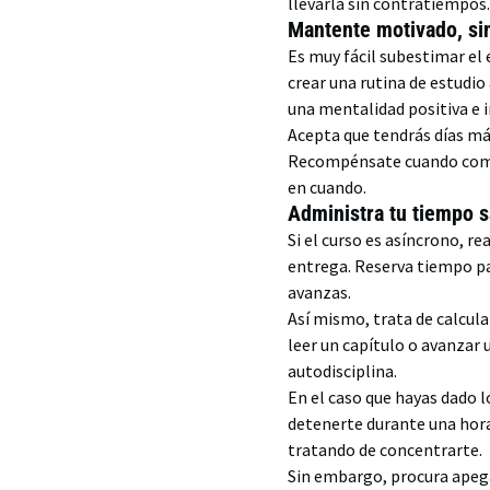
llevarla sin contratiempos
Mantente motivado, si
Es muy fácil subestimar el
crear una rutina de estudio
una mentalidad positiva e i
Acepta que tendrás días má
Recompénsate cuando comple
en cuando.
Administra tu tiempo 
Si el curso es asíncrono, r
entrega. Reserva tiempo pa
avanzas.
Así mismo, trata de calcul
leer un capítulo o avanzar 
autodisciplina.
En el caso que hayas dado l
detenerte durante una hora
tratando de concentrarte.
Sin embargo, procura apega