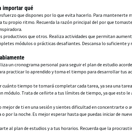
.
n importar qué
 esfuerzo que dispones por lo que evita hacerlo. Para mantenerte m
 a tu propio ritmo. Recuerda la razón principal del por que tomaste
nspiradora.
s productivos que otros. Realiza actividades que permitan aumenta
tes módulos o prácticas desafiantes. Descansa lo suficiente y r
sabiamente
ealiza un cronograma personal para seguir el plan de estudio acorde
ra practicar lo aprendido y toma el tiempo para desarrollar tus 
ar cuánto tiempo te tomará completar cada tarea, ya sea una tare
un módulo. Trata de ceñirte a tus límites de tiempo, ya que esto le 
o mejor de ti en una sesión y sientes dificultad en concentrarte o 
 o por la noche. Es mejor esperar hasta que puedas iniciar de nuev
rte al plan de estudios y a tus horarios. Recuerda que la procras